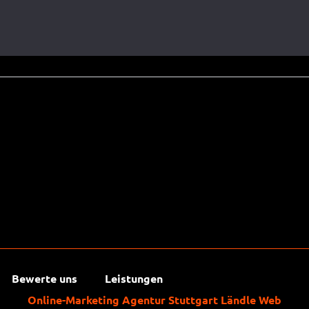
der Reisebranche ist Persönlichkeit sehr wichtig. Man geht viel lieber mit je
le Orte, Natur, Kunst und Kultur. Den ganzen Facettenreichtum einer Reise in
 erzählen. Besucher:innen fühlen sich dadurch viel besser auf eine Reise vo
Bewerte uns
Leistungen
Online-Marketing Agentur Stuttgart Ländle Web