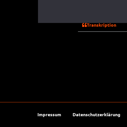
Transkription
Grundsätzlich vermitteln Videos viel mehr Persönlichkeit als ein Text. In 
Zu einer Reise gibt es oft sehr viel zu erzählen. Besucher:innen sehen vie
Video hingegen kann man eine Reise in ihrer ganzen Fülle ausschmücken und
einen Kauf steigt.
Impressum
Datenschutzerklärung