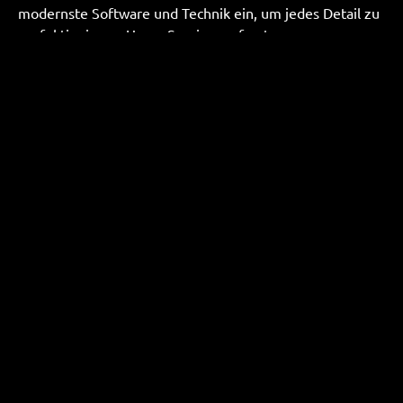
modernste Software und Technik ein, um jedes Detail zu
perfektionieren. Unser Service umfasst:
Eine persönliche Beratung, um Ihre Anforderungen
genau zu verstehen.
Präzisen Feinschnitt und Soundoptimierung, der Ihre
Audioinhalte zum Strahlen bringt.
Professionellen Einsatz von Hard- und Software für
optimale Ergebnisse.
Starten Sie Ihr Projekt mit uns!
Wir beraten Sie gerne persönlich und unverbindlich zu
Ihrem Audioprojekt. Lassen Sie uns gemeinsam das
Beste aus Ihrem Material herausholen.
Zum kostenlosen Erstgespäch