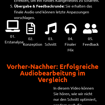
Effekten, um ein rundes Klangerlebnis zu schaffen.
Übergabe & Feedbackrunde:
Sie erhalten das
finale Audio und können letzte Anpassungen
vorschlagen.
01.
02.
03.
04.
05.
Erstanalyse
Konzeption
Schnitt
Finaler
Feedback
Mix
Vorher-Nachher: Erfolgreiche
Audiobearbeitung im
Vergleich
In diesem Video können
Sie hören, wie wir nicht
nur den Schnitt optimiert,
sondern auch die